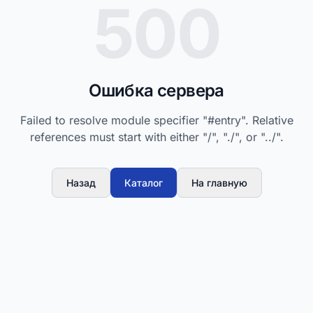
500
Ошибка сервера
Failed to resolve module specifier "#entry". Relative
references must start with either "/", "./", or "../".
Назад
Каталог
На главную