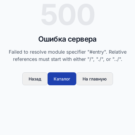
500
Ошибка сервера
Failed to resolve module specifier "#entry". Relative
references must start with either "/", "./", or "../".
Назад
Каталог
На главную