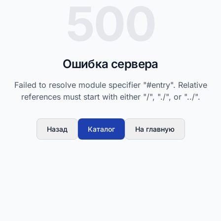
500
Ошибка сервера
Failed to resolve module specifier "#entry". Relative
references must start with either "/", "./", or "../".
Назад
Каталог
На главную