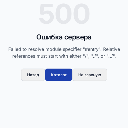
500
Ошибка сервера
Failed to resolve module specifier "#entry". Relative
references must start with either "/", "./", or "../".
Назад
Каталог
На главную