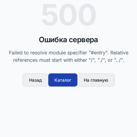
500
Ошибка сервера
Failed to resolve module specifier "#entry". Relative
references must start with either "/", "./", or "../".
Назад
Каталог
На главную