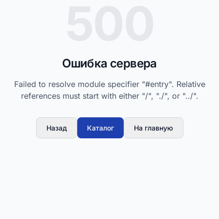
500
Ошибка сервера
Failed to resolve module specifier "#entry". Relative
references must start with either "/", "./", or "../".
Назад
Каталог
На главную