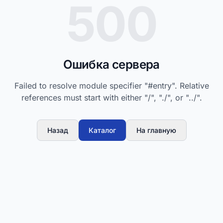
500
Ошибка сервера
Failed to resolve module specifier "#entry". Relative
references must start with either "/", "./", or "../".
Назад
Каталог
На главную