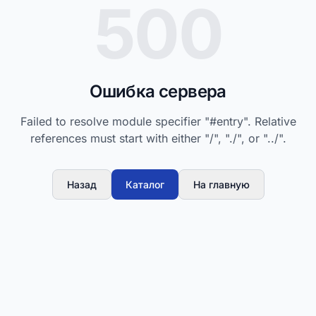
500
Ошибка сервера
Failed to resolve module specifier "#entry". Relative
references must start with either "/", "./", or "../".
Назад
Каталог
На главную