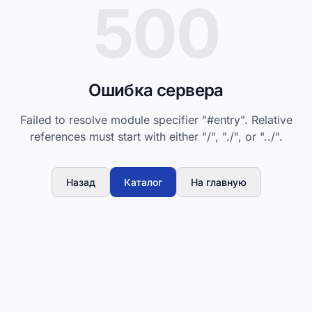
500
Ошибка сервера
Failed to resolve module specifier "#entry". Relative
references must start with either "/", "./", or "../".
Назад
Каталог
На главную