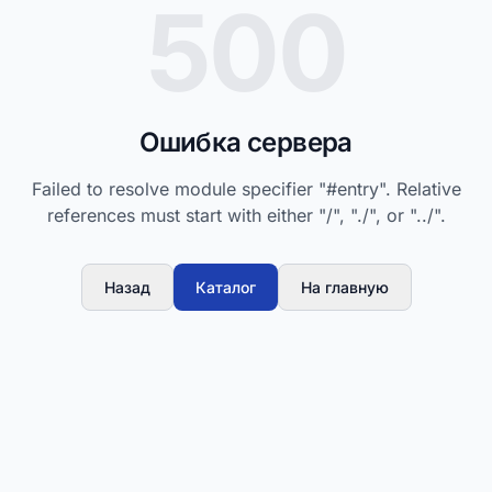
500
Ошибка сервера
Failed to resolve module specifier "#entry". Relative
references must start with either "/", "./", or "../".
Назад
Каталог
На главную