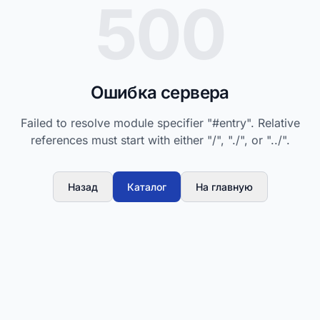
500
Ошибка сервера
Failed to resolve module specifier "#entry". Relative
references must start with either "/", "./", or "../".
Назад
Каталог
На главную