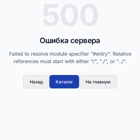
500
Ошибка сервера
Failed to resolve module specifier "#entry". Relative
references must start with either "/", "./", or "../".
Назад
Каталог
На главную