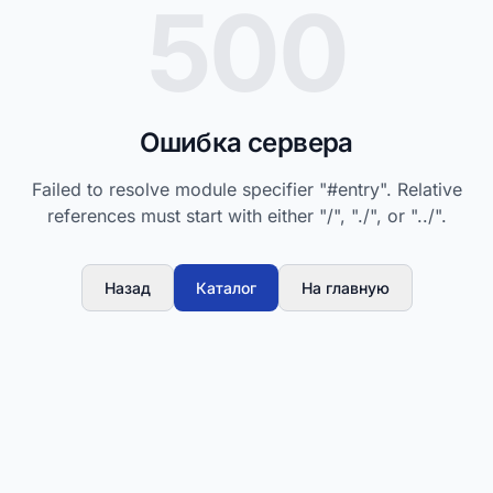
500
Ошибка сервера
Failed to resolve module specifier "#entry". Relative
references must start with either "/", "./", or "../".
Назад
Каталог
На главную