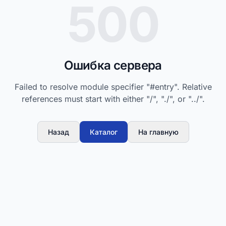
500
Ошибка сервера
Failed to resolve module specifier "#entry". Relative
references must start with either "/", "./", or "../".
Назад
Каталог
На главную