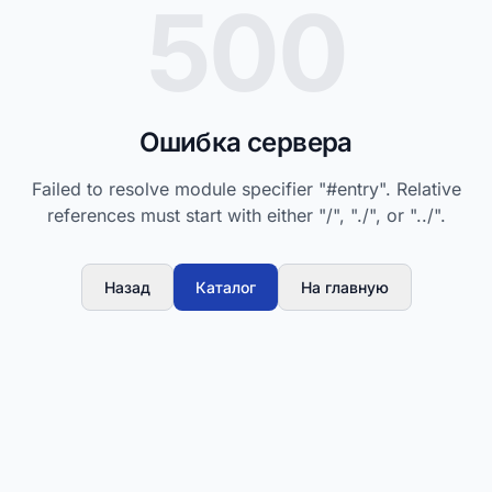
500
Ошибка сервера
Failed to resolve module specifier "#entry". Relative
references must start with either "/", "./", or "../".
Назад
Каталог
На главную