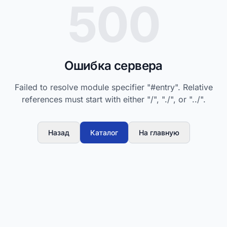
500
Ошибка сервера
Failed to resolve module specifier "#entry". Relative
references must start with either "/", "./", or "../".
Назад
Каталог
На главную