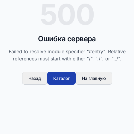
500
Ошибка сервера
Failed to resolve module specifier "#entry". Relative
references must start with either "/", "./", or "../".
Назад
Каталог
На главную