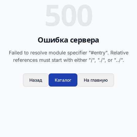
500
Ошибка сервера
Failed to resolve module specifier "#entry". Relative
references must start with either "/", "./", or "../".
Назад
Каталог
На главную