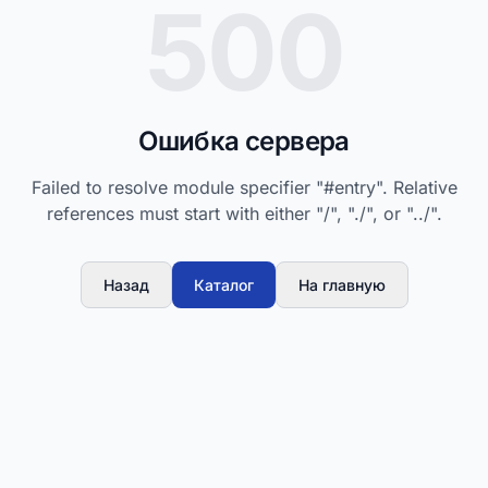
500
Ошибка сервера
Failed to resolve module specifier "#entry". Relative
references must start with either "/", "./", or "../".
Назад
Каталог
На главную