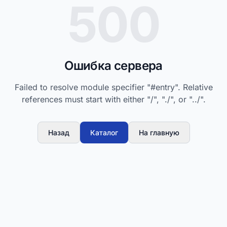
500
Ошибка сервера
Failed to resolve module specifier "#entry". Relative
references must start with either "/", "./", or "../".
Назад
Каталог
На главную