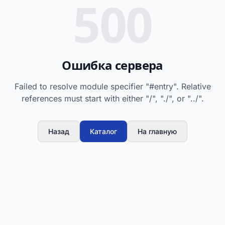
500
Ошибка сервера
Failed to resolve module specifier "#entry". Relative
references must start with either "/", "./", or "../".
Назад
Каталог
На главную