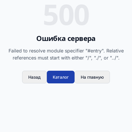
500
Ошибка сервера
Failed to resolve module specifier "#entry". Relative
references must start with either "/", "./", or "../".
Назад
Каталог
На главную