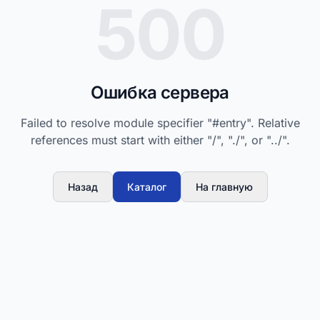
500
Ошибка сервера
Failed to resolve module specifier "#entry". Relative
references must start with either "/", "./", or "../".
Назад
Каталог
На главную