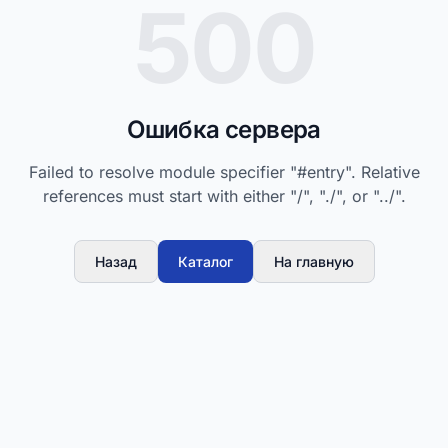
500
Ошибка сервера
Failed to resolve module specifier "#entry". Relative
references must start with either "/", "./", or "../".
Назад
Каталог
На главную