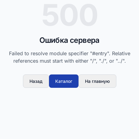
500
Ошибка сервера
Failed to resolve module specifier "#entry". Relative
references must start with either "/", "./", or "../".
Назад
Каталог
На главную