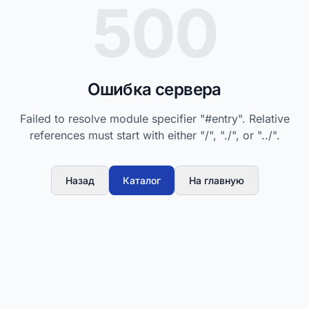
500
Ошибка сервера
Failed to resolve module specifier "#entry". Relative
references must start with either "/", "./", or "../".
Назад
Каталог
На главную