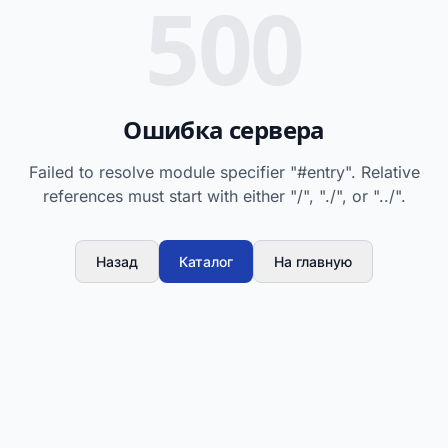
500
Ошибка сервера
Failed to resolve module specifier "#entry". Relative
references must start with either "/", "./", or "../".
Назад
Каталог
На главную