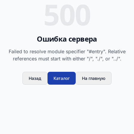
500
Ошибка сервера
Failed to resolve module specifier "#entry". Relative
references must start with either "/", "./", or "../".
Назад
Каталог
На главную