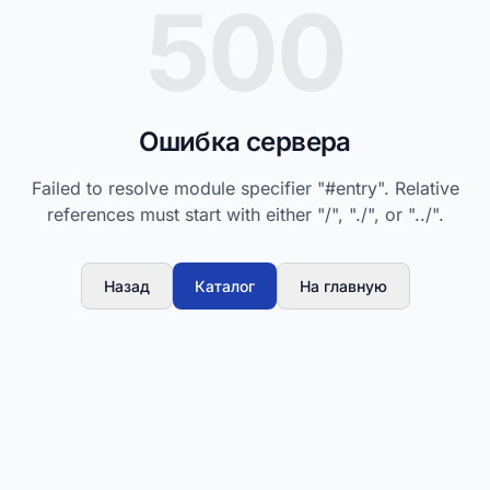
500
Ошибка сервера
Failed to resolve module specifier "#entry". Relative
references must start with either "/", "./", or "../".
Назад
Каталог
На главную