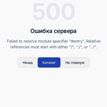
500
Ошибка сервера
Failed to resolve module specifier "#entry". Relative
references must start with either "/", "./", or "../".
Назад
Каталог
На главную