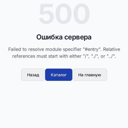
500
Ошибка сервера
Failed to resolve module specifier "#entry". Relative
references must start with either "/", "./", or "../".
Назад
Каталог
На главную