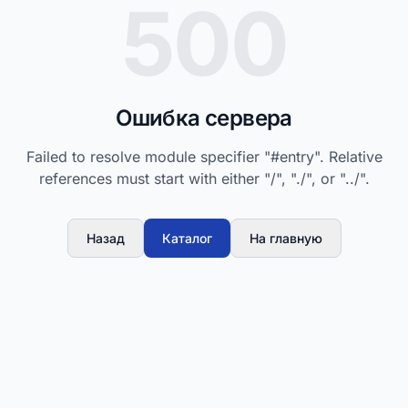
500
Ошибка сервера
Failed to resolve module specifier "#entry". Relative
references must start with either "/", "./", or "../".
Назад
Каталог
На главную