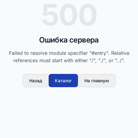
500
Ошибка сервера
Failed to resolve module specifier "#entry". Relative
references must start with either "/", "./", or "../".
Назад
Каталог
На главную