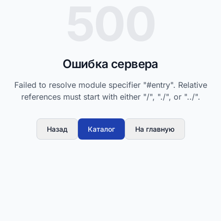
500
Ошибка сервера
Failed to resolve module specifier "#entry". Relative
references must start with either "/", "./", or "../".
Назад
Каталог
На главную