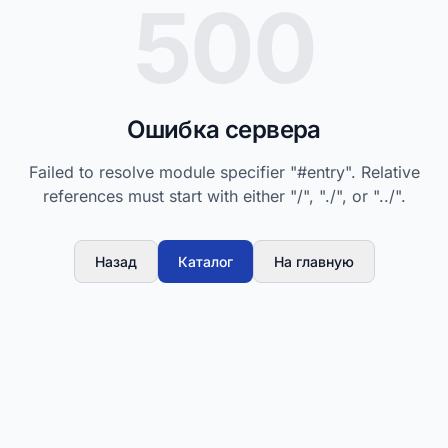
500
Ошибка сервера
Failed to resolve module specifier "#entry". Relative
references must start with either "/", "./", or "../".
Назад
Каталог
На главную