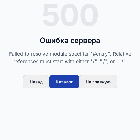
500
Ошибка сервера
Failed to resolve module specifier "#entry". Relative
references must start with either "/", "./", or "../".
Назад
Каталог
На главную