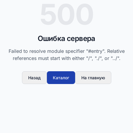
500
Ошибка сервера
Failed to resolve module specifier "#entry". Relative
references must start with either "/", "./", or "../".
Назад
Каталог
На главную