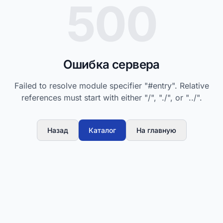
500
Ошибка сервера
Failed to resolve module specifier "#entry". Relative
references must start with either "/", "./", or "../".
Назад
Каталог
На главную