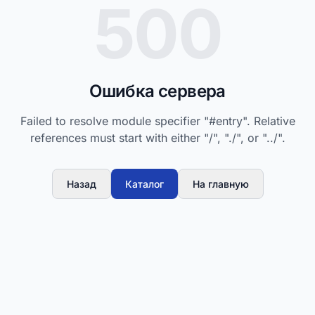
500
Ошибка сервера
Failed to resolve module specifier "#entry". Relative
references must start with either "/", "./", or "../".
Назад
Каталог
На главную