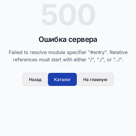
500
Ошибка сервера
Failed to resolve module specifier "#entry". Relative
references must start with either "/", "./", or "../".
Назад
Каталог
На главную