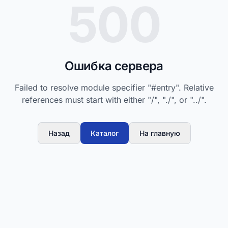
500
Ошибка сервера
Failed to resolve module specifier "#entry". Relative
references must start with either "/", "./", or "../".
Назад
Каталог
На главную