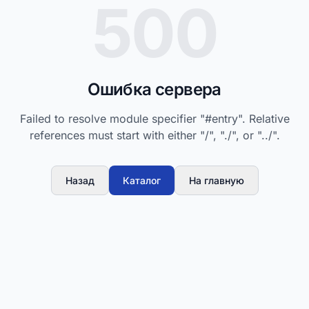
500
Ошибка сервера
Failed to resolve module specifier "#entry". Relative
references must start with either "/", "./", or "../".
Назад
Каталог
На главную