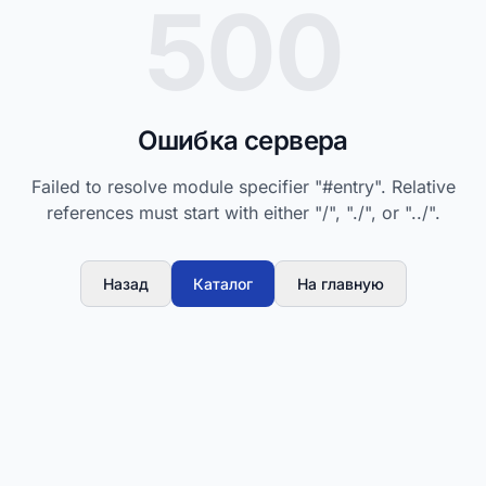
500
Ошибка сервера
Failed to resolve module specifier "#entry". Relative
references must start with either "/", "./", or "../".
Назад
Каталог
На главную