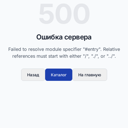
500
Ошибка сервера
Failed to resolve module specifier "#entry". Relative
references must start with either "/", "./", or "../".
Назад
Каталог
На главную