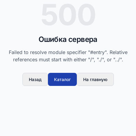
500
Ошибка сервера
Failed to resolve module specifier "#entry". Relative
references must start with either "/", "./", or "../".
Назад
Каталог
На главную