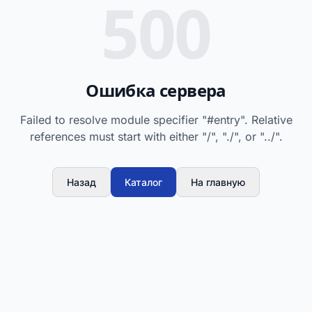
500
Ошибка сервера
Failed to resolve module specifier "#entry". Relative
references must start with either "/", "./", or "../".
Назад
Каталог
На главную