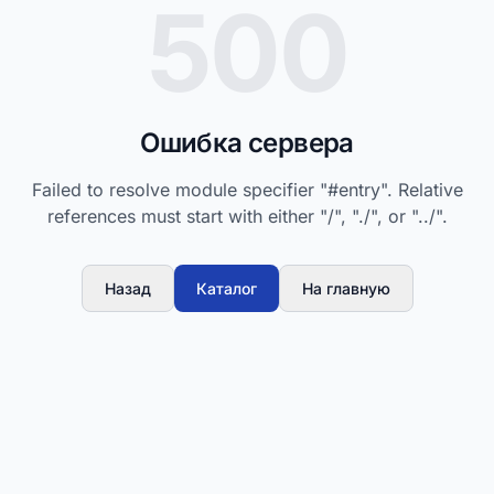
500
Ошибка сервера
Failed to resolve module specifier "#entry". Relative
references must start with either "/", "./", or "../".
Назад
Каталог
На главную