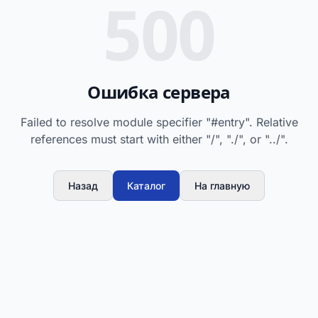
500
Ошибка сервера
Failed to resolve module specifier "#entry". Relative
references must start with either "/", "./", or "../".
Назад
Каталог
На главную