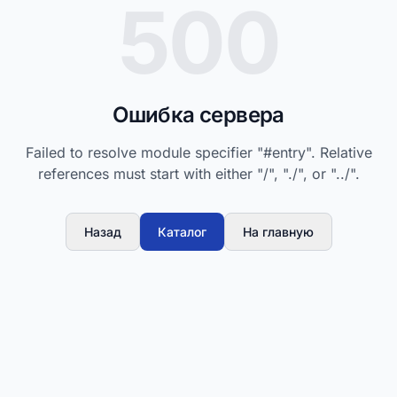
500
Ошибка сервера
Failed to resolve module specifier "#entry". Relative
references must start with either "/", "./", or "../".
Назад
Каталог
На главную