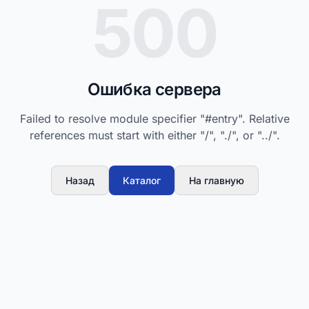
500
Ошибка сервера
Failed to resolve module specifier "#entry". Relative
references must start with either "/", "./", or "../".
Назад
Каталог
На главную